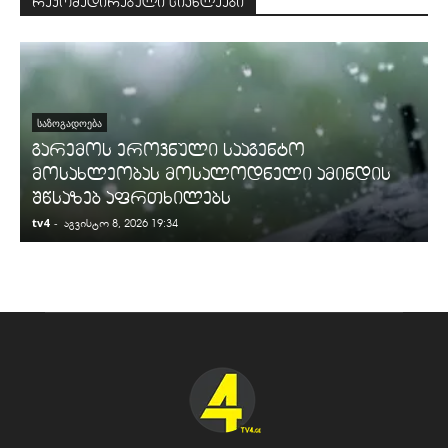
რეკომედირებული სიახლეები
ᲡᲐᲖᲝᲒᲐᲓᲝᲔᲑᲐ
გარემოს ეროვნული სააგენტო
მოსახლეობას მოსალოდნელი ამინდის
შწსაზებ აფრთხილებს
tv4
-
t
აგვისტო 8, 2026 19:34