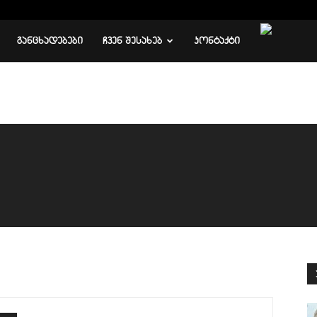
ᲒᲐᲜᲪᲮᲐᲓᲔᲑᲔᲑᲘ
ᲩᲕᲔᲜ ᲨᲔᲡᲐᲮᲔᲑ
ᲙᲝᲜᲢᲐᲥᲢᲘ