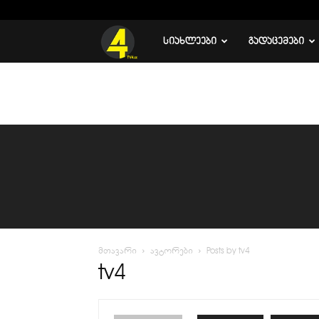
C
16.9
რუსთავი
TV
ᲡᲘᲐᲮᲚᲔᲔᲑᲘ
ᲒᲐᲓᲐᲪᲔᲛᲔᲑᲘ
4
მთავარი
ავტორები
Posts by tv4
tv4