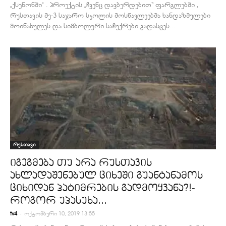
„ქსენონში" . პროექტის „ჩვენც დავბერდებით“ ფარგლებში ,
რუსთავის მე-3 საჯარო სკოლის მოსწავლეებმა ხანდაზმულები
მოინახულეს და სიმბოლური საჩუქრები გადასცეს...
რუსთავი
იგეგმება თუ არა რუსთავის
ახლადაშენებულ ციხეში გუანტანამოს
ციხიდან პატიმრების გადმოყვანა?!-
როგორ უპასუხა...
-
tv4
ოქტომბერი 10, 2019 13:55