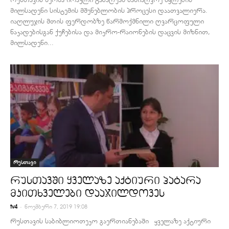
მილსადენი სისტემის მშენებლობის პროცესი დაათვალიერა.
იაღლუჯის მთის ფერდობზე წარმოქმნილი ღვარცოფული
ნაკადებისგან ქუჩებისა და მიკრო-რაიონების დაცვის მიზნით,
მილსადენი...
რუსთავი
რუსთავში ყველაზე აქტიური პატარა
მკითხველები დააჯილდოვეს
-
tv4
ნოემბერი 7, 2019 19:08
რუსთავის საბიბლიოთეკო გაერთიანებაში ყველაზე აქტიური