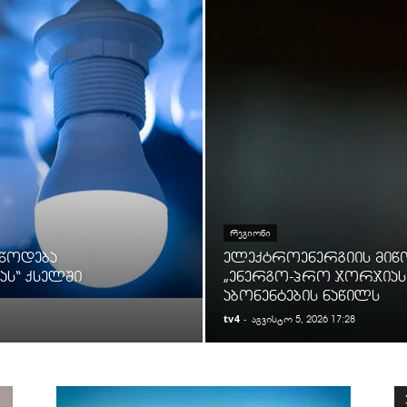
ᲠᲔᲒᲘᲝᲜᲘ
იწოდება
ელექტროენერგიის მიწ
ს“ ქსელში
„ენერგო-პრო ჯორჯიას
აბონენტების ნაწილს
tv4
-
აგვისტო 5, 2026 17:28