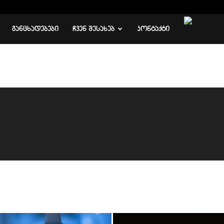
ᲒᲐᲜᲪᲮᲐᲓᲔᲑᲔᲑᲘ
ᲩᲕᲔᲜ ᲨᲔᲡᲐᲮᲔᲑ
ᲙᲝᲜᲢᲐᲥᲢᲘ