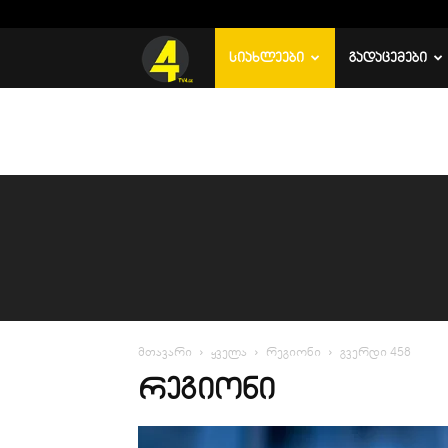
C
16.9
რუსთავი
TV
ᲡᲘᲐᲮᲚᲔᲔᲑᲘ
ᲒᲐᲓᲐᲪᲔᲛᲔᲑᲘ
4
მთავარი
ყველა
რეგიონი
გვერდი 458
ᲠᲔᲒᲘᲝᲜᲘ