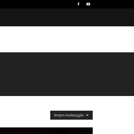
ᲑᲝᲚᲝ ᲡᲘᲐᲮᲚᲔᲔᲑᲘ