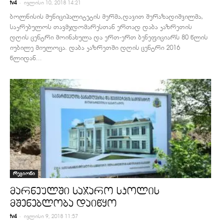
-
tv4
ივლისი 10, 2018 14:21
ბოლნისის მუნიციპალიტეტის მერმა,დავით შერაზადიშვილმა,
საკრებულოს თავმჯდომარესთან ერთად დაბა კაზრეთის
დღის ცენტრი მოინახულა და ერთ-ერთ ბენეფიციარს 80 წლის
იუბილე მიულოცა. დაბა კაზრეთში დღის ცენტრი 2016
წლიდან...
რეგიონი
მარნეულში საჯარო სკოლის
მშენებლობა დაიწყო
-
tv4
ივლისი 9, 2018 11:57