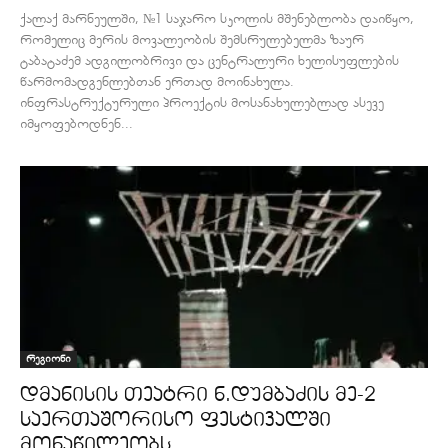
ქალაქ მარნეულში, №1 საჯარო სკოლის მშენებლობა დაიწყო,
რომელიც მერის მოვალეობის შემსრულებელმა ზაურ
ტაბატაძემ ადგილობრივი და ცენტრალური ხელისუფლების
წარმომადგენლებთან ერთად მოინახულა.
ინფრასტრუქტურული პროექტის მოსანახულებლად ასევე
იმყოფებოდნენ...
რეგიონი
დმანისის თეატრი ნ.დუმბაძის მე-2
საერთაშორისო ფესტივალში
მონაწილეობს