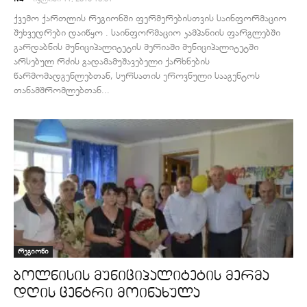
ქვემო ქართლის რეგიონში ფერმერებისთვის საინფორმაციო
შეხვედრები დაიწყო . საინფორმაციო კამპანიის ფარგლებში
გარდაბნის მუნიციპალიტეტის მერიაში მუნიციპალიტეტში
არსებულ რძის გადამამუშავებელი ქარხნების
წარმომადგენლებთან, სურსათის ეროვნული სააგენტოს
თანამშრომლებთან...
რეგიონი
ბოლნისის მუნიციპალიტეტის მერმა
დღის ცენტრი მოინახულა