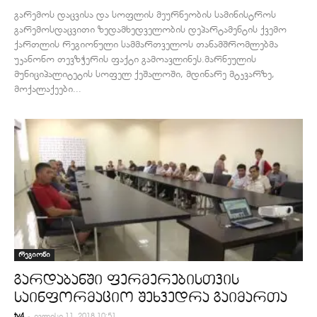
გარემოს დაცვისა და სოფლის მეურნეობის სამინისტროს
გარემოსდაცვითი ზედამხედველობის დეპარტამენტის ქვემო
ქართლის რეგიონული სამმართველოს თანამშრომლებმა
უკანონო თევზჭერის ფაქტი გამოავლინეს.მარნეულის
მუნიციპალიტეტის სოფელ ქეშალოში, მდინარე მტკვარზე,
მოქალაქეები...
რეგიონი
გარდაბანში ფერმერებისთვის
საინფორმაციო შეხვედრა გაიმართა
-
tv4
ივლისი 11, 2018 10:51