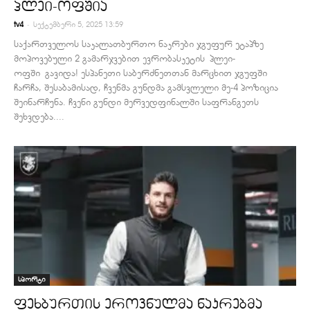
პლეი-ოფშია
-
tv4
სექტემბერი 5, 2025 13:59
საქართველოს საკალათბურთო ნაკრები ჯგუფურ ეტაპზე
მოპოვებული 2 გამარჯვებით ევრობასკეტის პლეი-
ოფში გავიდა! ესპანეთი საბერძნეთთან მარცხით ჯგუფში
ჩარჩა, შესაბამისად, ჩვენმა გუნდმა გამსვლელი მე-4 პოზიცია
შეინარჩუნა. ჩვენი გუნდი მერვედფინალში საფრანგეთს
შეხვდება....
სპორტი
ფეხბურთის ეროვნულმა ნაკრებმა