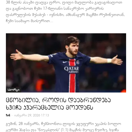
38 წლის ასაკში დადგა დრო, დიდი მადლობა გადაგიხადოთ
და გაცნობოთ ჩემი 17-წლიანი სანაკრებო კარიერის
დასრულების შესახებ - ივნისში, ამხანაგურ მატჩში რუმინეთთან,
ჩემი საამაყო მაისურით...
სპორტი
ცნობილია, როდის დაუბრუნდება
ხვიჩა კვარაცხელია მოედანს
-
tv4
იანვარი 29, 2026 17:13
გუშინ, 28 იანვარს, ჩემპიონთა ლიგის ჯგუფური ეტაპის ბოლო
ტურში პსჟ-სა და "ნიუკასლის" (1:1) მატჩის მეოცე წუთზე, ხვიჩა