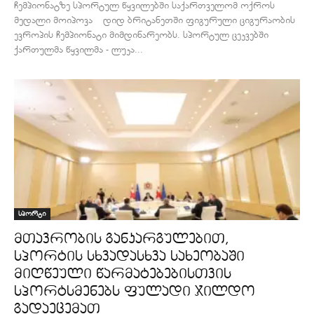
ჩემპიონატზე სპორტულ წყვილებში საქართველომ ოქროს
მედალი მოიპოვა დიდ ბრიტანეთში ფიგურული ციგურაობის
ევროპის ჩემპიონატი მიმდინარეობს. სპორტულ ცეკვებში
ქართულმა წყვილმა - ლუკა...
სპორტი
მთავრობის განკარგულებით,
სპორტის სხვადასხვა სახეობაში
მიღწეული წარმატებებისთვის
სპორტსმენებს ფულადი ჯილდო
გადაეცემათ