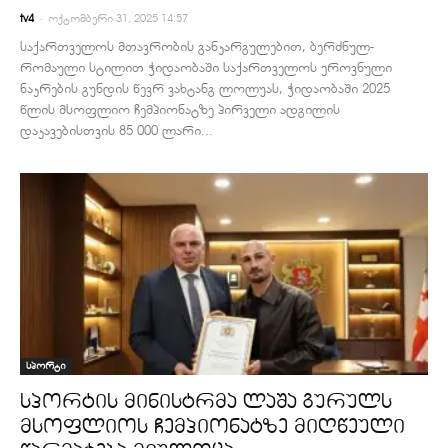
-
tv4
ოქტომბერი 31, 2025 14:57
საქართველოს მთავრობის განკარგულებით, ბერძნულ-
რომაული სტილით ჭიდაობაში საქართველოს ეროვნული
ნაკრების გუნდის წევრ ვახტანგ ლოლუას, ჭიდაობაში 2025
წლის მსოფლიო ჩემპიონატზე პირველი ადგილის
დაკავებისთვის 85 000 ლარი...
სპორტი
სპორტის მინისტრმა ლაშა გურულს
მსოფლიოს ჩემპიონატზე მიღწეული