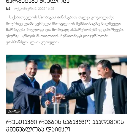
წარმატება მიულოცა
-
tv4
ოქტომბერი 6, 2025 16:25
საქართველოს სპორტის მინისტრმა შალვა გოგოლაძემ
მოკრივე ლაშა გურულს მსოფლიოს ჩემპიონატზე მიღწეული
წარმატება მიულოცა და მომავალ ასპარეზობებშიც გამარჯვება
უსურვა. კრივის მსოფლიოს ჩემპიონატს ლივერპულმა
უმასპინძლა. ლაშა გურულმა...
სპორტი
რუსთავში რაგბის საბავშვო აკადემიის
მშენებლობა დაიწყო