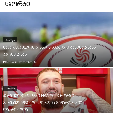
ᲡᲞᲝᲠᲢᲘ
ᲡᲞᲝᲠᲢᲘ
საქართველოს რაგბის კავშირი განცხადებას
ავრცელებს
tv4
-
მაისი 12, 2026 23:50
ᲡᲞᲝᲠᲢᲘ
ქართული დერბი NBA-ში სანდრო
მამუკელაშვილის გუნდის გამარჯვებით
დასრულდა