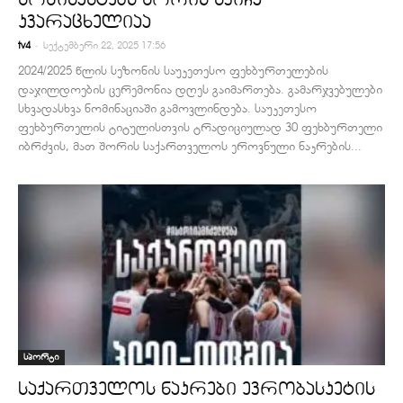
კვარაცხელიაა
-
tv4
სექტემბერი 22, 2025 17:56
2024/2025 წლის სეზონის საუკეთესო ფეხბურთელების
დაჯილდოების ცერემონია დღეს გაიმართება. გამარჯვებულები
სხვადასხვა ნომინაციაში გამოვლინდება. საუკეთესო
ფეხბურთელის ტიტულისთვის ტრადიციულად 30 ფეხბურთელი
იბრძვის, მათ შორის საქართველოს ეროვნული ნაკრების...
სპორტი
საქართველოს ნაკრები ევრობასკეტის