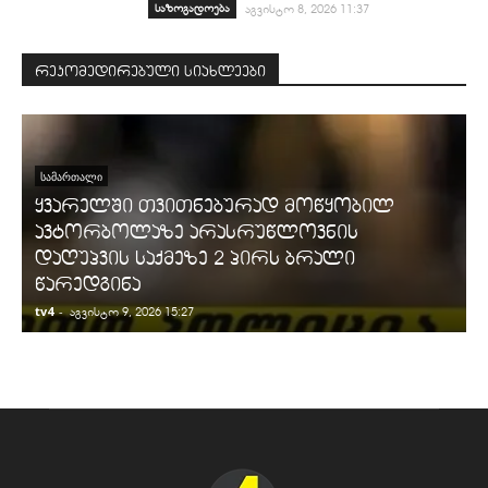
საზოგადოება
აგვისტო 8, 2026 11:37
რეკომედირებული სიახლეები
ᲡᲐᲛᲐᲠᲗᲐᲚᲘ
ყვარელში თვითნებურად მოწყობილ
ავტორბოლაზე არასრუწლოვნის
დაღუპვის საქმეზე 2 პირს ბრალი
წარედგინა
tv4
-
t
აგვისტო 9, 2026 15:27