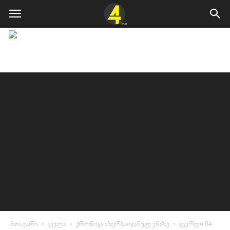
მთავარი
ყველა
ქრონიკა აზერბაიჯანულ ენაზე
გვერდი 84