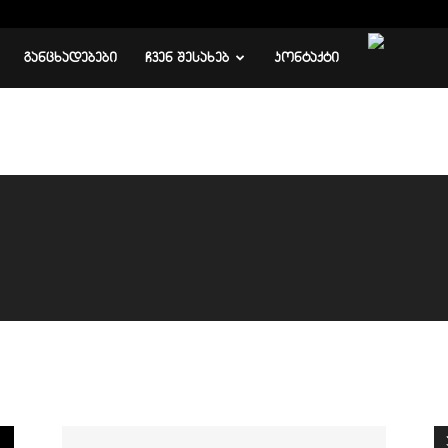
ᲒᲐᲜᲪᲮᲐᲓᲔᲑᲔᲑᲘ
ᲩᲕᲔᲜ ᲨᲔᲡᲐᲮᲔᲑ
ᲙᲝᲜᲢᲐᲥᲢᲘ