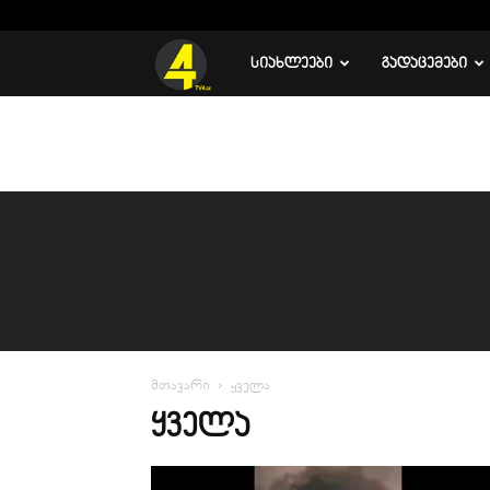
C
26.2
რუსთავი
TV
ᲡᲘᲐᲮᲚᲔᲔᲑᲘ
ᲒᲐᲓᲐᲪᲔᲛᲔᲑᲘ
4
მთავარი
ყველა
ᲧᲕᲔᲚᲐ