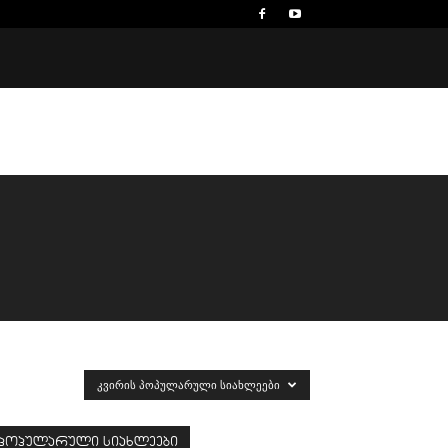
ᲙᲕᲘᲠᲘᲡ ᲞᲝᲞᲣᲚᲐᲠᲣᲚᲘ ᲡᲘᲐᲮᲚᲔᲔᲑᲘ
პოპულარული სიახლეები