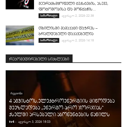
შეურაცხმყოფელი ტექსტების, ასევე,
ფოტოშოპისა და მონტაჟის...
სამართალი
აგვისტო 2, 2026 22:38
თბილისში მამაკაცი დაჭრეს –
ბრალდებული დაკავებულია
სამართალი
აგვისტო 2, 2026 14:18
რეკომედირებული სიახლეები
ᲠᲔᲒᲘᲝᲜᲘ
4 აგვისტოს,ელექტროენერგიის მიწოდება
შეეზღუდება „ენერგო-პრო ჯორჯიას“
ქსელში არსებული აბონენტების ნაწილს
tv4
-
t
აგვისტო 3, 2026 18:03