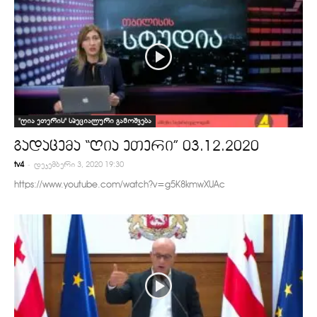
"ღია ეთერის" სპეციალური გამოშვება
გადაცემა “ღია ეთერი” 03.12.2020
-
tv4
დეკემბერი 3, 2020 19:30
https://www.youtube.com/watch?v=g5K8kmwXUAc