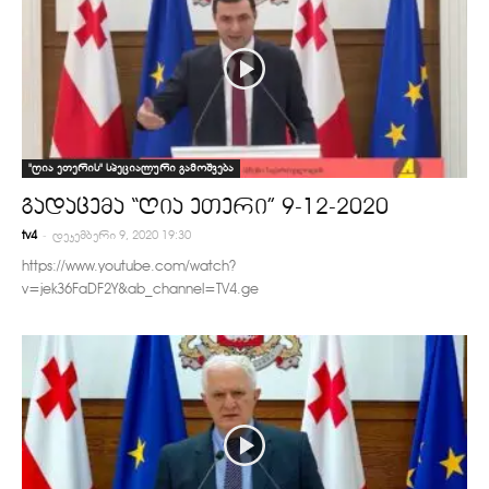
"ღია ეთერის" სპეციალური გამოშვება
გადაცემა “ღია ეთერი” 9-12-2020
-
tv4
დეკემბერი 9, 2020 19:30
https://www.youtube.com/watch?
v=jek36FaDF2Y&ab_channel=TV4.ge