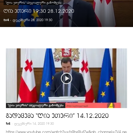
"ᲦᲘᲐ ᲔᲗᲔᲠᲘᲡ" ᲡᲞᲔᲪᲘᲐᲚᲣᲠᲘ ᲒᲐᲛᲝᲨᲕᲔᲑᲐ
ღია ეთერი 19:30 28.12.2020
tv4
-
დეკემბერი 28, 2020 19:30
"ღია ეთერის" სპეციალური გამოშვება
გადაცემა “ღია ეთერი” 14.12.2020
-
tv4
დეკემბერი 14, 2020 19:30
https://www.youtube.com/watch?v=fs9bx9IufZw&ab_channel=TV4.ge