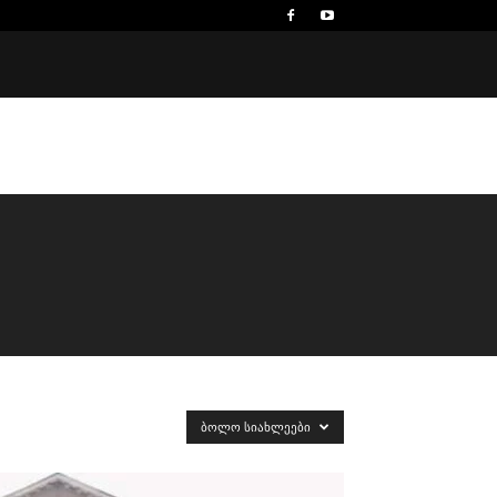
ᲑᲝᲚᲝ ᲡᲘᲐᲮᲚᲔᲔᲑᲘ