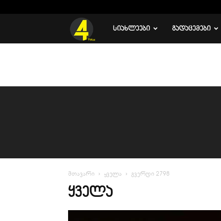
C
15.4
რუსთავი
TV
ᲡᲘᲐᲮᲚᲔᲔᲑᲘ
ᲒᲐᲓᲐᲪᲔᲛᲔᲑᲘ
4
მთავარი
ყველა
გვერდი 2798
ᲧᲕᲔᲚᲐ