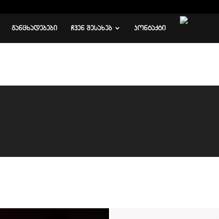
ᲒᲐᲜᲪᲮᲐᲓᲔᲑᲔᲑᲘ
ᲩᲕᲔᲜ ᲨᲔᲡᲐᲮᲔᲑ
ᲙᲝᲜᲢᲐᲥᲢᲘ