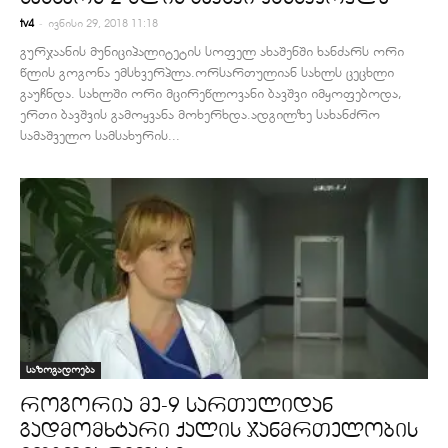
-
tv4
ივნისი 29, 2018 11:18
გურჯაანის მუნიციპალიტეტის სოფელ ახაშენში ხანძარს ორი
წლის გოგონა ემსხვერპლა.ორსართულიან სახლს ცეცხლი
გაუჩნდა. სახლში ორი მცირეწლოვანი ბავშვი იმყოფებოდა,
ერთი ბავშვის გამოყვანა მოხერხდა.ადგილზე სახანძრო
სამაშველო სამსახურის...
საზოგადოება
როგორია მე-9 სართულიდან
გადმომხტარი ქალის ჯანმრთელობის