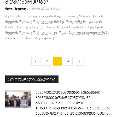
მდგომარეობა?
-
ნათია შაფათავა
ივნისი 25, 2018 09:04
მეცხრე სართულიდან გადმომხტარი ახალგაზრდა ქალის
მდგომარეობა კრიტიკულად მძიმეა.როგორც Tv4.ge-სთან
საუბრისას კლინიკა ,,რუსთავის'' ექიმმა აღნიშნა პაციენტის
მდგომარეობა კრიტიკულია და რეანიმაციულ განყოფილებაში
მართვით სუნთქვაზე იმყოფება ....
2
3
4
პოპულარული სიახლეები
სამართალდამცველებმა წინასწარი
შეცნობით არასრულწლოვანის
გამოსახულების შემცველი
პორნოგრაფიული ნაწარმოების შეძენა-
შენახვა-ფლობისა და გავრცელებისთვის...