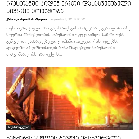
რუსთავში კიდევ ერთი დასასვენებელი
სივრცე მოეწყობა
-
ქრისტი ასლამაზაშვილი
ივლისი 3, 2018 10:20
რუსთავში, ჟიული შარტავას ბიუსტის მიმდებარე ტერიტორიაზე
სკვერის მშენებლობის სამუშაოები უკვე დაიწყო. სამუშაოებს
ტენდერში გამარჯვებული კომპანია „ალგეთი“ ასრულებს.
ადგილზე ამ დროისთვის მოსამზადებელი სამუშაოები
მიმდინარეობს. პროექტის...
საქართველო
ხანძარს 2 წლის ბავშვი ემსხვერპლა