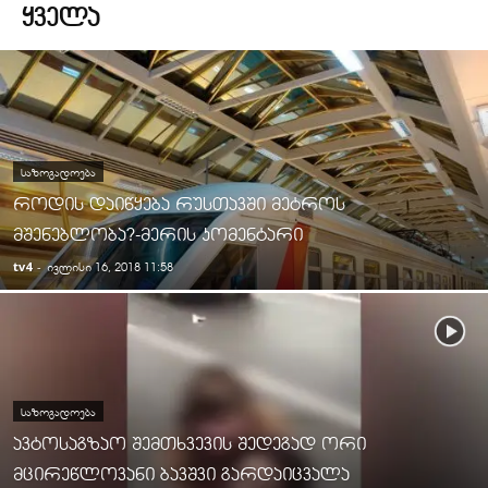
ᲧᲕᲔᲚᲐ
ᲡᲐᲖᲝᲒᲐᲓᲝᲔᲑᲐ
როდის დაიწყება რუსთავში მეტროს
მშენებლობა?-მერის კომენტარი
tv4
-
ივლისი 16, 2018 11:58
ᲡᲐᲖᲝᲒᲐᲓᲝᲔᲑᲐ
ავტოსაგზაო შემთხვევის შედეგად ორი
მცირეწლოვანი ბავშვი გარდაიცვალა