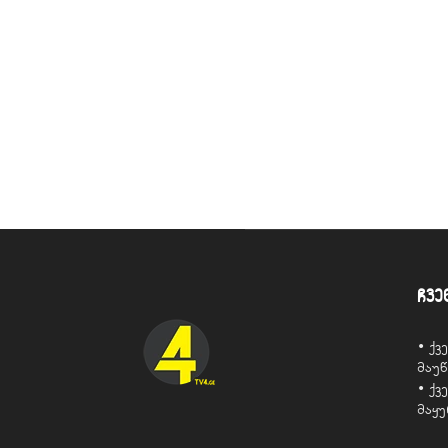
ჩვე
• ქ
მაუ
• ქ
მაყ