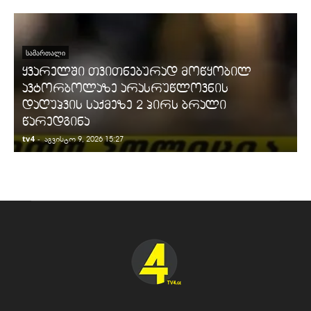
ᲡᲐᲛᲐᲠᲗᲐᲚᲘ
ყვარელში თვითნებურად მოწყობილ
ავტორბოლაზე არასრუწლოვნის
დაღუპვის საქმეზე 2 პირს ბრალი
წარედგინა
tv4
-
t
აგვისტო 9, 2026 15:27