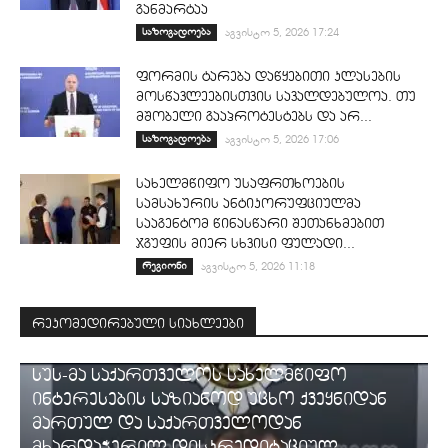
განმარტაა
საზოგადოება
აგვისტო 5, 2026 17:24
ფორმის ტარება დაწყებითი კლასების
მოსწავლეებისთვის სავალდებულოა. თუ
მშობელი გააპროტესტებს და არ...
საზოგადოება
აგვისტო 5, 2026 17:06
სახელმწიფო უსაფრთხოების
სამსახურის ანტიკორუფციულმა
სააგენტომ წინასწარი შეთანხმებით
ჯგუფის მიერ სხვისი ფულადი...
რეგიონი
აგვისტო 5, 2026 11:18
რეკომედირებული სიახლეები
ᲡᲐᲛᲐᲠᲗᲐᲚᲘ
სუს-მა საქართველოს სახელმწიფო
ინტერესების საზიანოდ უცხო ქვეყნიდან
მართულ და საქართველოდან
მხარდაჭერილ დისკრედიტაციულ