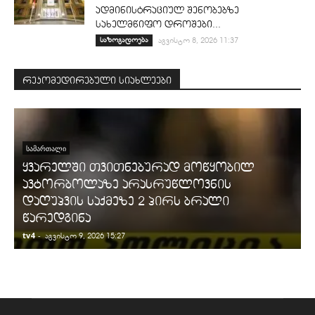
ადმინისტრაციულ შენობებზე
სახელმწიფო დროშები...
საზოგადოება
აგვისტო 8, 2026 11:37
რეკომედირებული სიახლეები
ᲡᲐᲛᲐᲠᲗᲐᲚᲘ
ყვარელში თვითნებურად მოწყობილ
ავტორბოლაზე არასრუწლოვნის
დაღუპვის საქმეზე 2 პირს ბრალი
წარედგინა
tv4
-
t
აგვისტო 9, 2026 15:27