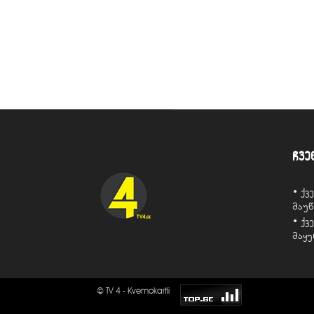
ჩვე
• ქ
მაუ
• ქ
მაყ
© TV 4 - Kvemokartli