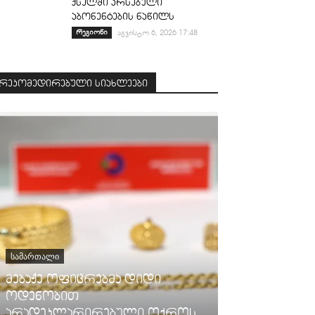
ქსელში არსებული
აბონენტების ნაწილს
რეგიონი
აგვისტო 6, 2026 17:48
რეკომედირებული სიახლეები
ᲡᲐᲛᲐᲠᲗᲐᲚᲘ
მებაჟე ოფიცრებმა დიდი
ოდენობით
ᲧᲕᲔᲚᲐ
არადეკლარირებული ოქროს