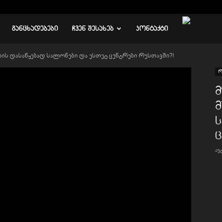
ᲒᲐᲜᲪᲮᲐᲓᲔᲑᲔᲑᲘ
ᲩᲕᲔᲜ ᲨᲔᲡᲐᲮᲔᲑ
ᲙᲝᲜᲢᲐᲥᲢᲘ
ბის დასაწყებად სალონები და ესთეტ ცენტრები რუსთავში?!
რ
მ
მ
ა