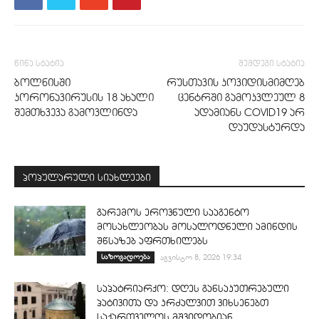
წინა სტატია
შემდეგი სტატია
ბოლნისში
რუსთავის კოვიდისმიმღებ
კორონავირუსის 18 ახალი
ცენტრში გამოკვლეულ 8
შემთხვევა გამოვლინდა
ადამიანს COVID19 არ
დაუდასტურდა
პოპულარული სიახლეები
გარემოს ეროვნული სააგენტო
მოსახლეობას მოსალოდნელი ამინდის
შწსაზებ აფრთხილებს
საზოგადოება
აგვისტო 8, 2026 19:34
საპატრიარქო: დღეს განსაკუთრებული
პატივითა და კრძალვით ვიხსენებთ
საქართველოს მშვიდობიან