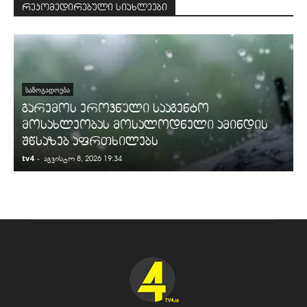
რეკომედირებული სიახლეები
ᲡᲐᲖᲝᲒᲐᲓᲝᲔᲑᲐ
გარემოს ეროვნული სააგენტო
მოსახლეობას მოსალოდნელი ამინდის
შწსაზებ აფრთხილებს
tv4
-
t
აგვისტო 8, 2026 19:34