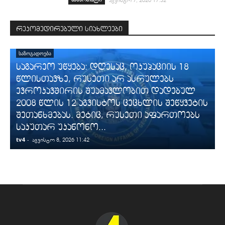
რეკომედირებული სიახლეები
ᲡᲐᲖᲝᲒᲐᲓᲝᲔᲑᲐ
საგარეო უწყება: დღესაც, ოკუპაციის 18
წლისთავზე, რუსეთი არ ასრულებს
ევროკავშირის შუამავლობით დადებულ
2008 წლის 12 აგვისტოს ცეცხლის შეწყვეტის
შეთანხმებას. მეტიც, რუსეთი აფართოებს
საკუთარ უკანონო...
tv4
-
t
აგვისტო 8, 2026 11:42