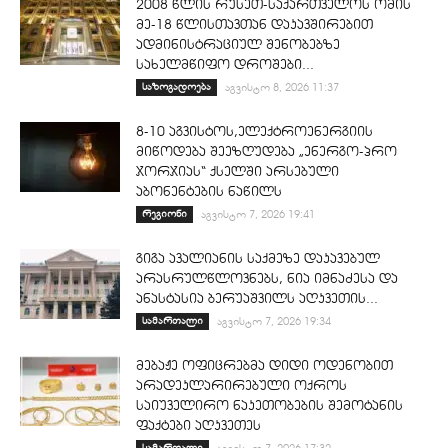
2008 წლის რუსეთ-საქართველოს ომის
მე-18 წლისთავთან დაკავშირებით
ადმინისტრაციულ შენობებზე
სახელმწიფო დროშები...
საზოგადოება
აგვისტო 8, 2026 11:37
8-10 აგვისტოს,ელექტროენერგიის
მიწოდება შეეზღუდება „ენერგო-პრო
ჯორჯიას“ ქსელში არსებული
აბონენტების ნაწილს
რეგიონი
აგვისტო 7, 2026 19:41
გიგა ავალიანის საქმეზე დაკავებულ
არასრულწლოვნებს, ნია იმნაძესა და
ანასტასია ბერუაშვილს აღკვეთის...
სამართალი
აგვისტო 7, 2026 19:34
მებაჟე ოფიცრებმა დიდი ოდენობით
არადეკლარირებული ოქროს
საიუველირო ნაკეთობების შემოტანის
ფაქტები აღკვეთეს
სამართალი
აგვისტო 7, 2026 17:32