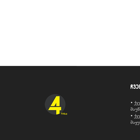
ჩვე
• ქ
მაუ
• ქ
მაყ