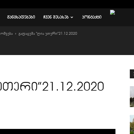
ᲒᲐᲜᲪᲮᲐᲓᲔᲑᲔᲑᲘ
ᲩᲕᲔᲜ ᲨᲔᲡᲐᲮᲔᲑ
ᲙᲝᲜᲢᲐᲥᲢᲘ
მოშვება
გადაცემა “ღია ეთერი”21.12.2020
ეთერი”21.12.2020