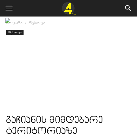
მთავარი
რუსთავი
რუსთავი
გაჩიანის მიმდებარე
ტერიტორიაზე