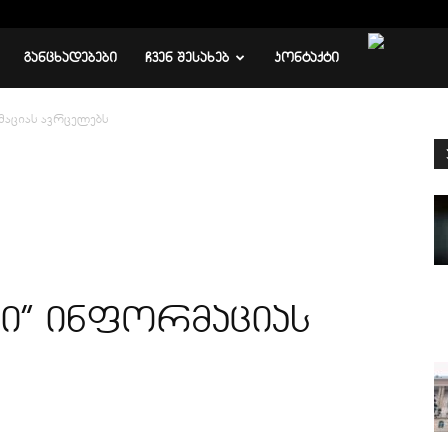
ᲒᲐᲜᲪᲮᲐᲓᲔᲑᲔᲑᲘ
ᲩᲕᲔᲜ ᲨᲔᲡᲐᲮᲔᲑ
ᲙᲝᲜᲢᲐᲥᲢᲘ
მაციას ავრცელებს
ლი” ინფორმაციას