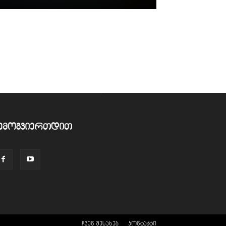
ემოგვიერთდით
ჩვენ შესახებ
კონტაქტი