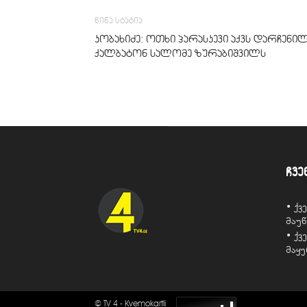
წინა სტატია
კობახიძე: ოთხი პარასკევი აქვს დარჩენი
ქალბატონ სალომე ზურაბიშვილს
ჩვე
• ქ
მაუ
• ქ
მაყ
© TV 4 - Kvemokartli