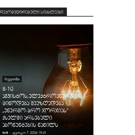
რეკომედირებული სიახლეები
ᲡᲐᲛᲐᲠᲗᲐᲚᲘ
ᲠᲔᲒᲘᲝᲜᲘ
გიგა ავალიან
8-10
დაკავებულ
აგვისტოს,ელექტროენერგიის
არასრულწლო
მიწოდება შეეზღუდება
იმნაძესა და 
„ენერგო-პრო ჯორჯიას“
ბერუაშვილს
ქსელში არსებული
ღონისძიები
აბონენტების ნაწილს
პატიმრობა 
tv4
-
tv4
-
აგვისტო 7, 2026 19:41
აგვისტო 7, 2026