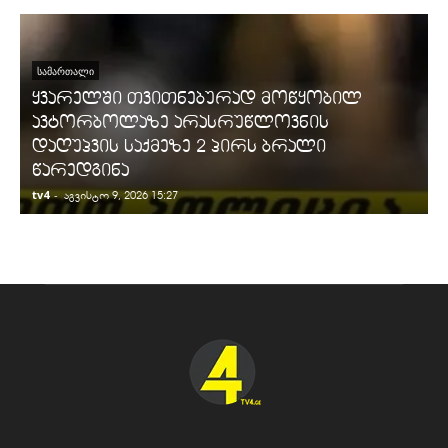
ᲡᲐᲛᲐᲠᲗᲐᲚᲘ
ყვარელში თვითნებურად მოწყობილ
ავტორბოლაზე არასრუწლოვნის
დაღუპვის საქმეზე 2 პირს ბრალი
წარედგინა
tv4
-
t
აგვისტო 9, 2026 15:27