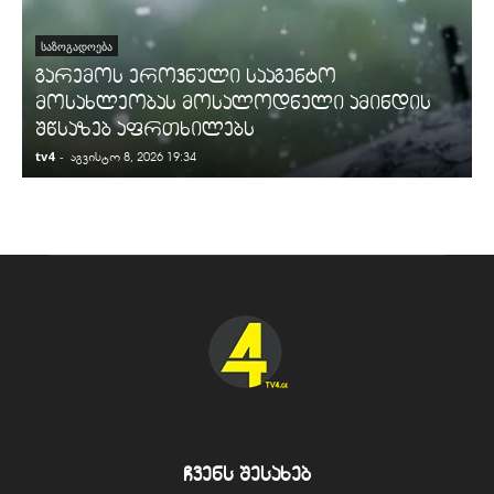
ᲡᲐᲖᲝᲒᲐᲓᲝᲔᲑᲐ
გარემოს ეროვნული სააგენტო
მოსახლეობას მოსალოდნელი ამინდის
შწსაზებ აფრთხილებს
tv4
-
t
აგვისტო 8, 2026 19:34
ჩვენს შესახებ