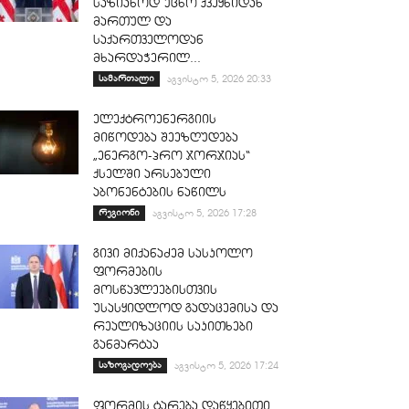
საზიანოდ უცხო ქვეყნიდან
მართულ და
საქართველოდან
მხარდაჭერილ...
სამართალი
აგვისტო 5, 2026 20:33
ელექტროენერგიის
მიწოდება შეეზღუდება
„ენერგო-პრო ჯორჯიას“
ქსელში არსებული
აბონენტების ნაწილს
რეგიონი
აგვისტო 5, 2026 17:28
გივი მიქანაძემ სასკოლო
ფორმების
მოსწავლეებისთვის
უსასყიდლოდ გადაცემისა და
რეალიზაციის საკითხები
განმარტაა
საზოგადოება
აგვისტო 5, 2026 17:24
ფორმის ტარება დაწყებითი