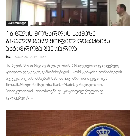
სამართალი
16 წლის მოზარდის საქმეზე
ბრალდებულ ყოფილ დეტექტივს
პატიმრობა შეეფარდა
-
tv4
მაისი 30, 2019 16:37
16 წლის მოზარდზე ძალადობის ბრალდებით დაკავებულ
ყოფილ დეტექტივ გამომძიებელს, კონსტანტინე ქოჩიაშვილს
აღკვეთი ღონისძიების სახით პატიმრობა შეეფარდა.
მოსამართლის მადონა მაისურაძის განცხადებით,
პროკურორის მოთხოვნა დაკმაყოფილებულია და
დაკავებულს...