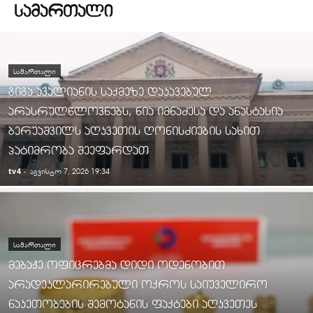
ᲡᲐᲛᲐᲠᲗᲐᲚᲘ
ᲡᲐᲛᲐᲠᲗᲐᲚᲘ
გიგა ავალიანის საქმეზე დაკავებულ
არასრულწლოვნებს, ნია იმნაძესა და ანასტასია
ბერუაშვილს აღკვეთის ღონისძიების სახით
პატიმრობა შეეფარდათ
tv4
-
აგვისტო 7, 2026 19:34
ᲡᲐᲛᲐᲠᲗᲐᲚᲘ
მებაჟე ოფიცრებმა დიდი ოდენობით
არადეკლარირებული ოქროს საიუველირო
ნაკეთობების შემოტანის ფაქტები აღკვეთეს