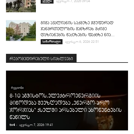
ყველა
აგვისტო 7, 2026 09:04
გიგა ავალიანის საქმეზე ჯგუფურად
ჯანმრთელობის განზრახ მძიმე
დაზიანების წაქეზების ფაქტზე ნია...
სამართალი
აგვისტო 6, 2026 22:51
რეკომედირებული სიახლეები
ᲠᲔᲒᲘᲝᲜᲘ
8-10 აგვისტოს,ელექტროენერგიის
მიწოდება შეეზღუდება „ენერგო-პრო
ჯორჯიას“ ქსელში არსებული აბონენტების
ნაწილს
tv4
-
t
აგვისტო 7, 2026 19:41