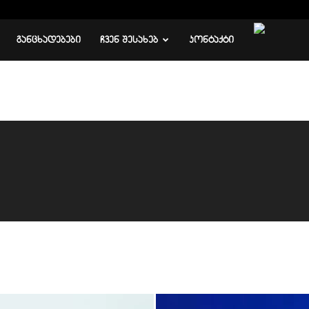
ᲒᲐᲜᲪᲮᲐᲓᲔᲑᲔᲑᲘ
ᲩᲕᲔᲜ ᲨᲔᲡᲐᲮᲔᲑ
ᲙᲝᲜᲢᲐᲥᲢᲘ