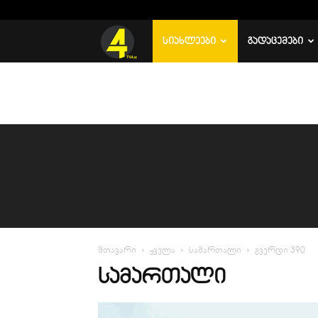
C
26.2
რუსთავი
TV
ᲡᲘᲐᲮᲚᲔᲔᲑᲘ
ᲒᲐᲓᲐᲪᲔᲛᲔᲑᲘ
4
მთავარი
ყველა
სამართალი
გვერდი 390
ᲡᲐᲛᲐᲠᲗᲐᲚᲘ