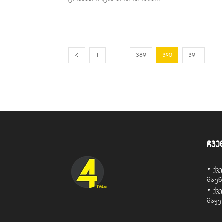
...
...
1
389
390
391
ჩვე
• ქ
მაუ
• ქ
მაყ