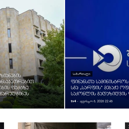
ᲡᲐᲛᲐᲠᲗᲐᲚᲘ
ზიანების
 განსაკუთრებით
ფინანსთა სამინისტროს
ობის ფაქტზე
სგპ „სარფის“ მებაჟე ო
 წარუდგინეს
საქონლის გადაზიდვის 
tv4
-
აგვისტო 6, 2026 22:46