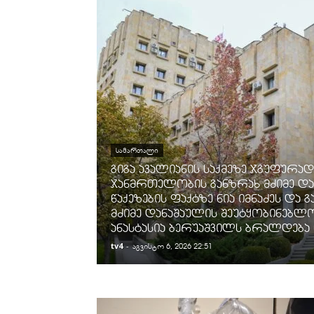
ᲡᲐᲛᲐᲠᲗᲐᲚᲘ
გიგა ავალიანის საქმეზე ჯგუფურად
ჯანმრთელობის განზრახ მძიმე და
წაქეზების ფაქტზე ნია იმნაძეს და
მძიმე დანაშაულის შეუტყობინებლ
ანასტასია ბერუაშვილს ბრალდება
tv4
-
აგვისტო 6, 2026 22:51