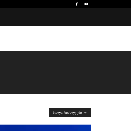
ᲑᲝᲚᲝ ᲡᲘᲐᲮᲚᲔᲔᲑᲘ