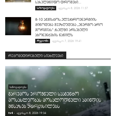
სახელმწიფო დროშები...
საზოგადოება
აგვისტო 8, 2026 11:37
8-10 აგვისტოს,ელექტროენერგიის
მიწოდება შეეზღუდება „ენერგო-პრო
ჯორჯიას“ ქსელში არსებული
აბონენტების ნაწილს
რეგიონი
აგვისტო 7, 2026 19:41
რეკომედირებული სიახლეები
ᲡᲐᲖᲝᲒᲐᲓᲝᲔᲑᲐ
გარემოს ეროვნული სააგენტო
მოსახლეობას მოსალოდნელი ამინდის
შწსაზებ აფრთხილებს
tv4
-
t
აგვისტო 8, 2026 19:34