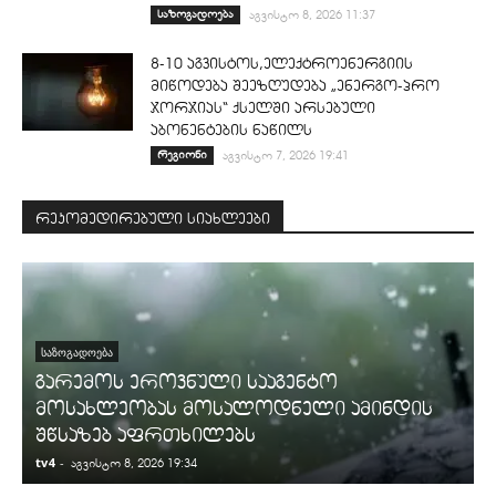
საზოგადოება
აგვისტო 8, 2026 11:37
8-10 აგვისტოს,ელექტროენერგიის
მიწოდება შეეზღუდება „ენერგო-პრო
ჯორჯიას“ ქსელში არსებული
აბონენტების ნაწილს
რეგიონი
აგვისტო 7, 2026 19:41
რეკომედირებული სიახლეები
ᲡᲐᲖᲝᲒᲐᲓᲝᲔᲑᲐ
გარემოს ეროვნული სააგენტო
მოსახლეობას მოსალოდნელი ამინდის
შწსაზებ აფრთხილებს
tv4
-
t
აგვისტო 8, 2026 19:34